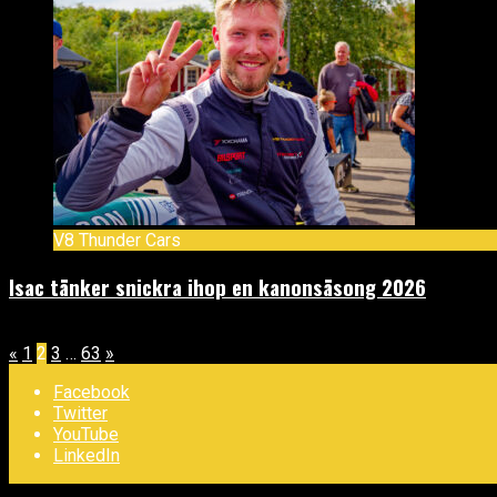
V8 Thunder Cars
Isac tänker snickra ihop en kanonsäsong 2026
februari 11, 2026
Sidnumrering
«
1
2
3
…
63
»
för
Facebook
Twitter
inlägg
YouTube
LinkedIn