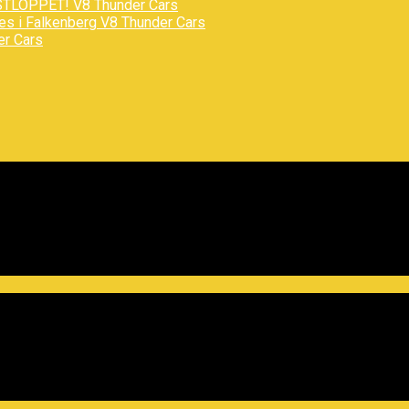
STLOPPET!
V8 Thunder Cars
des i Falkenberg
V8 Thunder Cars
er Cars