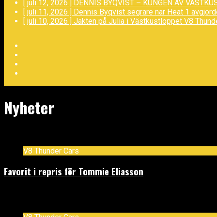
[ juli 12, 2026 ]
DENNIS BYQVIST – KUNGEN AV VÄSTKU
[ juli 11, 2026 ]
Dennis Byqvist segrare när Heat 1 avgjor
[ juli 10, 2026 ]
Jakten på Julia i Västkustloppet
V8 Thund
Facebook
Twitter
YouTube
LinkedIn
Nyheter
V8 Thunder Cars
Favorit i repris för Tommie Eliasson
maj 8, 2026