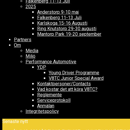
Falkenberg 11-13 Juli
2025
Anderstorp 9-10 maj
Falkenberg 11-13 Juli
Karlskoga 15-16 Augusti
Ring Knutstorp 29-30 augusti
Mantorp Park 19-20 september
Partners
Om
Media
Miljö
Performance Automotive
YDP
Young Driver Programme
V8TC Junior Special Award
Kontaktpersoner/Contacts
Vad kostar det att köra V8TC?
Reglemente
Serviceprotokoll
Anmälan
Integritetspolicy
Senaste nytt