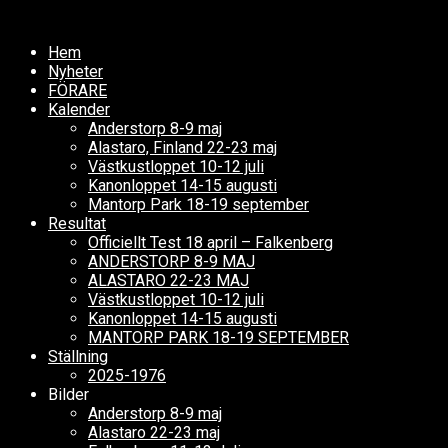
Hem
Nyheter
FÖRARE
Kalender
Anderstorp 8-9 maj
Alastaro, Finland 22-23 maj
Västkustloppet 10-12 juli
Kanonloppet 14-15 augusti
Mantorp Park 18-19 september
Resultat
Officiellt Test 18 april – Falkenberg
ANDERSTORP 8-9 MAJ
ALASTARO 22-23 MAJ
Västkustloppet 10-12 juli
Kanonloppet 14-15 augusti
MANTORP PARK 18-19 SEPTEMBER
Ställning
2025-1976
Bilder
Anderstorp 8-9 maj
Alastaro 22-23 maj