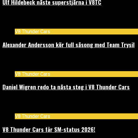
Ulf Hildebeck näste superstjärna i V8TC
april 18, 2026
V8 Thunder Cars
Alexander Andersson kör full säsong med Team Trysil
mars 24, 2026
V8 Thunder Cars
Daniel Wigren redo ta nästa steg i V8 Thunder Cars
mars 11, 2026
V8 Thunder Cars
V8 Thunder Cars får SM-status 2026!