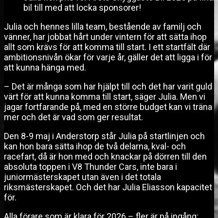
bil till med att locka sponsorer!
Julia och hennes lilla team, bestående av familj och
vänner, har jobbat hårt under vintern för att sätta ihop
allt som krävs för att komma till start. I ett startfält där
ambitionsnivån ökar för varje år, gäller det att ligga i för
att kunna hänga med.
– Det är många som har hjälpt till och det har varit guld
värt för att kunna komma till start, säger Julia. Men vi
jagar fortfarande på, med en större budget kan vi träna
mer och det är vad som ger resultat.
Den 8-9 maj i Anderstorp står Julia på startlinjen och
kan hon bara sätta ihop de två delarna, kval- och
racefart, då är hon med och knackar på dörren till den
absoluta toppen i V8 Thunder Cars, inte bara i
juniormästerskapet utan även i det totala
riksmästerskapet. Och det har Julia Eliasson kapacitet
för.
Alla förare som är klara för 2026 – fler är på ingång: