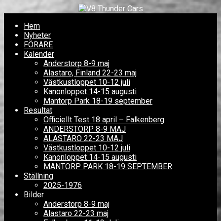
Hem
Nyheter
FÖRARE
Kalender
Anderstorp 8-9 maj
Alastaro, Finland 22-23 maj
Västkustloppet 10-12 juli
Kanonloppet 14-15 augusti
Mantorp Park 18-19 september
Resultat
Officiellt Test 18 april – Falkenberg
ANDERSTORP 8-9 MAJ
ALASTARO 22-23 MAJ
Västkustloppet 10-12 juli
Kanonloppet 14-15 augusti
MANTORP PARK 18-19 SEPTEMBER
Ställning
2025-1976
Bilder
Anderstorp 8-9 maj
Alastaro 22-23 maj