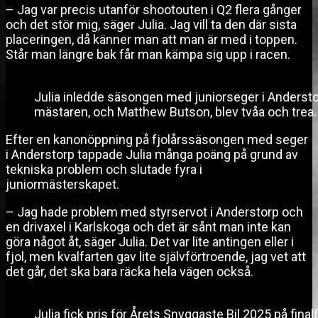
– Jag var precis utanför shootouten i Q2 flera gånger
och det stör mig, säger Julia. Jag vill ta den där sista
placeringen, då känner man att man är med i toppen.
Står man längre bak får man kämpa sig upp i racen.
Julia inledde säsongen med juniorseger i Andersto
mästaren, och Matthew Butson, blev tvåa och trea.
Efter en kanonöppning på fjolårssäsongen med seger
i Anderstorp tappade Julia många poäng på grund av
tekniska problem och slutade fyra i
juniormästerskapet.
– Jag hade problem med styrservot i Anderstorp och
en drivaxel i Karlskoga och det är sånt man inte kan
göra något åt, säger Julia. Det var lite antingen eller i
fjol, men kvalfarten gav lite självförtroende, jag vet att
det går, det ska bara räcka hela vägen också.
Julia fick pris för Årets Snyggaste Bil 2025 på fina