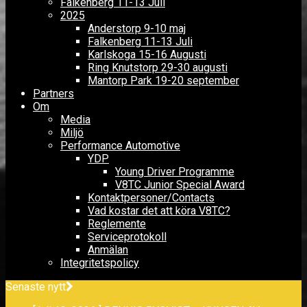
Falkenberg 11-13 Juli
2025
Anderstorp 9-10 maj
Falkenberg 11-13 Juli
Karlskoga 15-16 Augusti
Ring Knutstorp 29-30 augusti
Mantorp Park 19-20 september
Partners
Om
Media
Miljö
Performance Automotive
YDP
Young Driver Programme
V8TC Junior Special Award
Kontaktpersoner/Contacts
Vad kostar det att köra V8TC?
Reglemente
Serviceprotokoll
Anmälan
Integritetspolicy
Senaste nytt