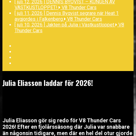
[ juli 12, 2026 ]
DENNIS BYQVIST – KUNGEN AV
VÄSTKUSTLOPPET!
V8 Thunder Cars
[ juli 11, 2026 ]
Dennis Byqvist segrare när Heat 1
avgjordes i Falkenberg
V8 Thunder Cars
[ juli 10, 2026 ]
Jakten på Julia i Västkustloppet
V8
Thunder Cars
Facebook
Twitter
YouTube
LinkedIn
Julia Eliasson laddar för 2026!
januari 26, 2026
Julia Eliasson gör sig redo för V8 Thunder Cars
2026! Efter en fjolårssäsong där Julia var snabbare
än någonsin tidigare, men där en hel del otur gjorde