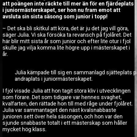
att poängen inte räckte till mer än för en fjärdeplats
i juniormästerskapet, ser hon nu fram emot att
avsluta sin sista säsong som junior i topp!
– Det ska bli skitkul att köra, det är ju det jag vill göra,
säger Julia. Vi ska försöka ta revansch på fjolåret. Det
här blir mitt sista år som junior och efter lite otur i fjol
skulle jag vilja komma lite högre upp i mästerskapet i
år.
Julia kämpade till sig en sammanlagd sjätteplats på 
andraplats i juniormästerskapet.
I fjol visade Julia att hon tagit stora kliv i utvecklingen
som förare. Det som tidigare var hennes svaghet,
kvalfarten, den rättade hon till med råge under fjolåret.
Julia var sammantaget den näst kvalsnabbaste
junioren sett över hela säsongen, och hon var den
sjunde snabbaste totalt i ett mästerskap som håller
mycket hög klass.