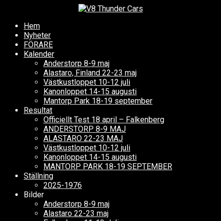
Hem
Nyheter
FÖRARE
Kalender
Anderstorp 8-9 maj
Alastaro, Finland 22-23 maj
Västkustloppet 10-12 juli
Kanonloppet 14-15 augusti
Mantorp Park 18-19 september
Resultat
Officiellt Test 18 april – Falkenberg
ANDERSTORP 8-9 MAJ
ALASTARO 22-23 MAJ
Västkustloppet 10-12 juli
Kanonloppet 14-15 augusti
MANTORP PARK 18-19 SEPTEMBER
Ställning
2025-1976
Bilder
Anderstorp 8-9 maj
Alastaro 22-23 maj