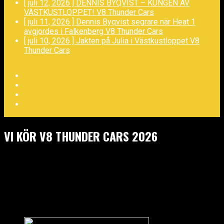
[ juli 12, 2026 ]
DENNIS BYQVIST – KUNGEN AV
VÄSTKUSTLOPPET!
V8 Thunder Cars
[ juli 11, 2026 ]
Dennis Byqvist segrare när Heat 1
avgjordes i Falkenberg
V8 Thunder Cars
[ juli 10, 2026 ]
Jakten på Julia i Västkustloppet
V8
Thunder Cars
Facebook
Twitter
YouTube
LinkedIn
VI KÖR V8 THUNDER CARS 2026