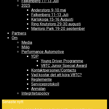
Falkenberg 11-13 Juli
2025
Anderstorp 9-10 maj
Falkenberg 11-13 Juli
Karlskoga 15-16 Augusti
Ring Knutstorp 29-30 augusti
Mantorp Park 19-20 september
Partners
Om
Media
Miljö
Performance Automotive
YDP
Young Driver Programme
V8TC Junior Special Award
Kontaktpersoner/Contacts
Vad kostar det att köra V8TC?
Reglemente
Serviceprotokoll
Anmälan
Integritetspolicy
Senaste nytt