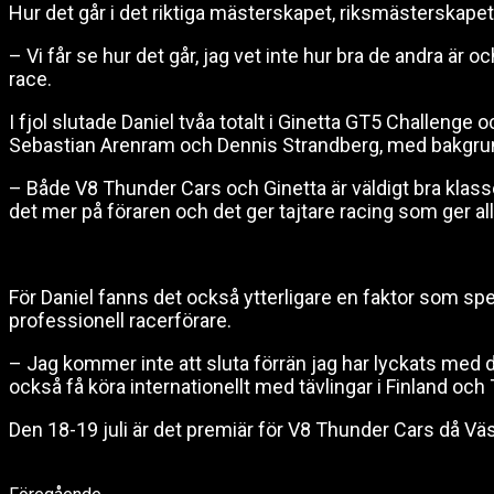
Hur det går i det riktiga mästerskapet, riksmästerskape
– Vi får se hur det går, jag vet inte hur bra de andra ä
race.
I fjol slutade Daniel tvåa totalt i Ginetta GT5 Challenge
Sebastian Arenram och Dennis Strandberg, med bakgrund 
– Både V8 Thunder Cars och Ginetta är väldigt bra klass
det mer på föraren och det ger tajtare racing som ger al
För Daniel fanns det också ytterligare en faktor som spel
professionell racerförare.
– Jag kommer inte att sluta förrän jag har lyckats med 
också få köra internationellt med tävlingar i Finland o
Den 18-19 juli är det premiär för V8 Thunder Cars då Väs