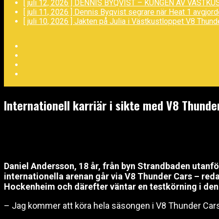
[ juli 12, 2026 ]
DENNIS BYQVIST – KUNGEN AV VÄSTKU
[ juli 11, 2026 ]
Dennis Byqvist segrare när Heat 1 avgjor
[ juli 10, 2026 ]
Jakten på Julia i Västkustloppet
V8 Thund
Facebook
Twitter
YouTube
LinkedIn
Internationell karriär i sikte med V8 Thunde
juni 25, 2020
Daniel Andersson, 18 år, från byn Strandbaden utanför
internationella arenan går via V8 Thunder Cars – red
Hockenheim och därefter väntar en testkörning i de
– Jag kommer att köra hela säsongen i V8 Thunder Cars 