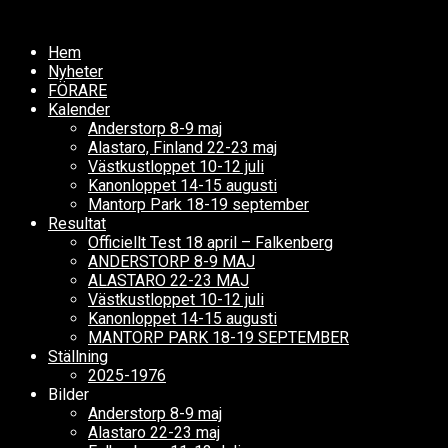
Hem
Nyheter
FÖRARE
Kalender
Anderstorp 8-9 maj
Alastaro, Finland 22-23 maj
Västkustloppet 10-12 juli
Kanonloppet 14-15 augusti
Mantorp Park 18-19 september
Resultat
Officiellt Test 18 april – Falkenberg
ANDERSTORP 8-9 MAJ
ALASTARO 22-23 MAJ
Västkustloppet 10-12 juli
Kanonloppet 14-15 augusti
MANTORP PARK 18-19 SEPTEMBER
Ställning
2025-1976
Bilder
Anderstorp 8-9 maj
Alastaro 22-23 maj