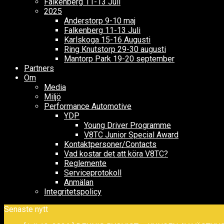
Falkenberg 11-13 Juli
2025
Anderstorp 9-10 maj
Falkenberg 11-13 Juli
Karlskoga 15-16 Augusti
Ring Knutstorp 29-30 augusti
Mantorp Park 19-20 september
Partners
Om
Media
Miljö
Performance Automotive
YDP
Young Driver Programme
V8TC Junior Special Award
Kontaktpersoner/Contacts
Vad kostar det att köra V8TC?
Reglemente
Serviceprotokoll
Anmälan
Integritetspolicy
Senaste nytt