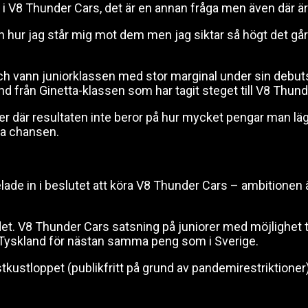
t i V8 Thunder Cars, det är en annan fråga men även där ä
r och hur jag står mig mot dem men jag siktar så högt det 
 och vann juniorklassen med stor marginal under sin debutsä
från Ginetta-klassen som har tagit steget till V8 Thund
er där resultaten inte beror på hur mycket pengar man lä
la chansen.
ade in i beslutet att köra V8 Thunder Cars – ambitionen är 
det. V8 Thunder Cars satsning på juniorer med möjlighet t
ch Tyskland för nästan samma peng som i Sverige.
tkustloppet (publikfritt på grund av pandemirestriktioner)