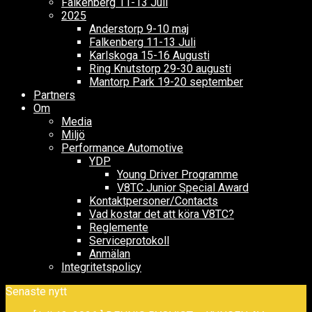
Falkenberg 11-13 Juli
2025
Anderstorp 9-10 maj
Falkenberg 11-13 Juli
Karlskoga 15-16 Augusti
Ring Knutstorp 29-30 augusti
Mantorp Park 19-20 september
Partners
Om
Media
Miljö
Performance Automotive
YDP
Young Driver Programme
V8TC Junior Special Award
Kontaktpersoner/Contacts
Vad kostar det att köra V8TC?
Reglemente
Serviceprotokoll
Anmälan
Integritetspolicy
Senaste nytt