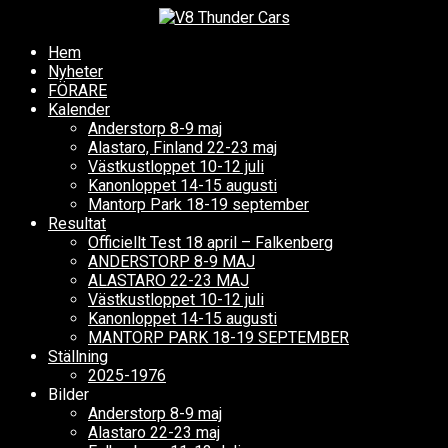
Hem
Nyheter
FÖRARE
Kalender
Anderstorp 8-9 maj
Alastaro, Finland 22-23 maj
Västkustloppet 10-12 juli
Kanonloppet 14-15 augusti
Mantorp Park 18-19 september
Resultat
Officiellt Test 18 april – Falkenberg
ANDERSTORP 8-9 MAJ
ALASTARO 22-23 MAJ
Västkustloppet 10-12 juli
Kanonloppet 14-15 augusti
MANTORP PARK 18-19 SEPTEMBER
Ställning
2025-1976
Bilder
Anderstorp 8-9 maj
Alastaro 22-23 maj