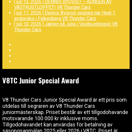
[ juli 12, 2026 ]
DENNIS BYQVIST – KUNGEN AV
VÄSTKUSTLOPPET!
V8 Thunder Cars
[ juli 11, 2026 ]
Dennis Byqvist segrare när Heat 1
avgjordes i Falkenberg
V8 Thunder Cars
[ juli 10, 2026 ]
Jakten på Julia i Västkustloppet
V8
Thunder Cars
Facebook
Twitter
YouTube
LinkedIn
V8TC Junior Special Award
V8 Thunder Cars Junior Special Award är ett pris som
utdelas till segraren av V8 Thunder Cars
juniormästerskap. Priset består av ett tillgodohavande
motsvarande 100 000 kr inklusive moms.
Tillgodohavandet kan användas för betalning av
säsongsanmälan 2025 eller 2026 i V8TC. Priset är