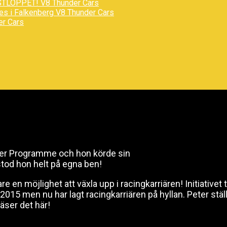
STLOPPET!
V8 Thunder Cars
des i Falkenberg
V8 Thunder Cars
er Cars
iver Programme och hon körde sin
stod hon helt på egna ben!
 en möjlighet att växla upp i racingkarriären! Initiativ
015 men nu har lagt racingkarriären på hyllan. Peter ställe
äser det här!