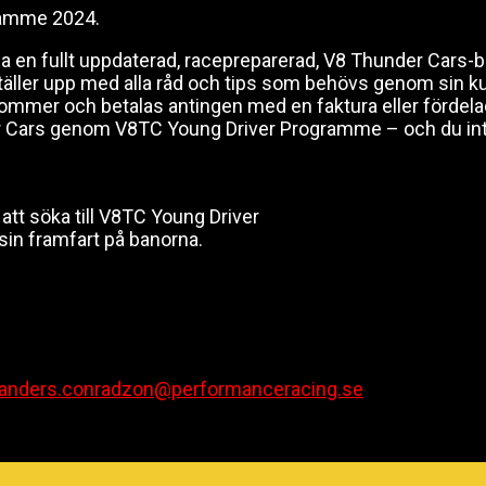
gramme 2024.
n fullt uppdaterad, racepreparerad, V8 Thunder Cars-bil –
ler upp med alla råd och tips som behövs genom sin kunnig
lkommer och betalas antingen med en faktura eller fördelad
r Cars genom V8TC Young Driver Programme – och du inte
tt söka till V8TC Young Driver
n framfart på banorna.
anders.conradzon@perform
anceracing.se