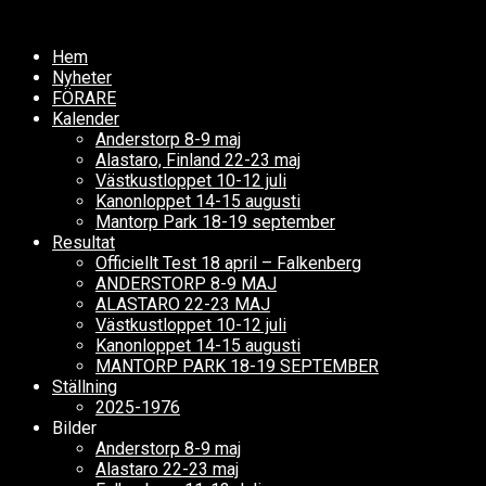
Hem
Nyheter
FÖRARE
Kalender
Anderstorp 8-9 maj
Alastaro, Finland 22-23 maj
Västkustloppet 10-12 juli
Kanonloppet 14-15 augusti
Mantorp Park 18-19 september
Resultat
Officiellt Test 18 april – Falkenberg
ANDERSTORP 8-9 MAJ
ALASTARO 22-23 MAJ
Västkustloppet 10-12 juli
Kanonloppet 14-15 augusti
MANTORP PARK 18-19 SEPTEMBER
Ställning
2025-1976
Bilder
Anderstorp 8-9 maj
Alastaro 22-23 maj