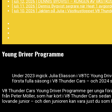
[ juli 12, 2026 ]
DENNIS BYQVIST – KUNGEN AV VÄSTKU
[ juli 11, 2026 ]
Dennis Byqvist segrare när Heat 1 avgjor
[ juli 10, 2026 ]
Jakten på Julia i Västkustloppet
V8 Thund
Facebook
Twitter
YouTube
LinkedIn
Young Driver Programme
Under 2023 ingick Julia Eliasson i V8TC Young Dr
första fulla säsong i V8 Thunder Cars – och 2024 
V8 Thunder Cars Young Driver Programme ger unga förare
från Peter Möller, som har kört i V8 Thunder Cars sedan 2
lovande junior – och den junioren kan vara just du som l