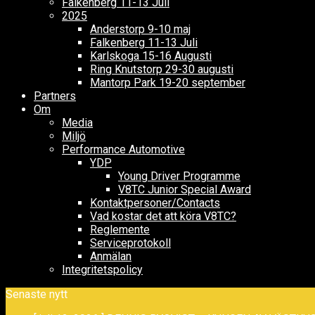
Falkenberg 11-13 Juli
2025
Anderstorp 9-10 maj
Falkenberg 11-13 Juli
Karlskoga 15-16 Augusti
Ring Knutstorp 29-30 augusti
Mantorp Park 19-20 september
Partners
Om
Media
Miljö
Performance Automotive
YDP
Young Driver Programme
V8TC Junior Special Award
Kontaktpersoner/Contacts
Vad kostar det att köra V8TC?
Reglemente
Serviceprotokoll
Anmälan
Integritetspolicy
Senaste nytt