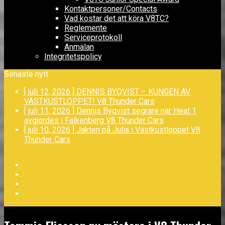
Kontaktpersoner/Contacts
Vad kostar det att köra V8TC?
Reglemente
Serviceprotokoll
Anmälan
Integritetspolicy
Senaste nytt
[ juli 12, 2026 ]
DENNIS BYQVIST – KUNGEN AV
VÄSTKUSTLOPPET!
V8 Thunder Cars
[ juli 11, 2026 ]
Dennis Byqvist segrare när Heat 1
avgjordes i Falkenberg
V8 Thunder Cars
[ juli 10, 2026 ]
Jakten på Julia i Västkustloppet
V8
Thunder Cars
Facebook
Twitter
YouTube
LinkedIn