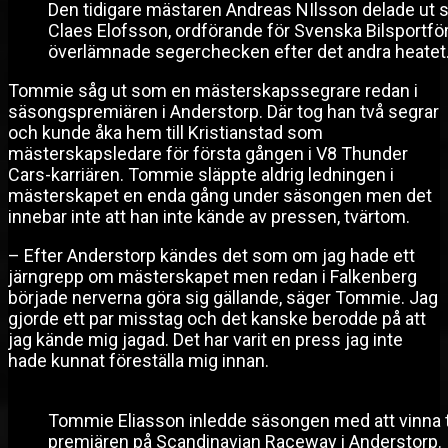
Den tidigare mästaren Andreas NIlsson delade ut s
Claes Elofsson, ordförande för Svenska Bilsportfö
överlämnade segerchecken efter det andra heatet
Tommie såg ut som en mästerskapssegrare redan i
säsongspremiären i Anderstorp. Där tog han två segrar
och kunde åka hem till Kristianstad som
mästerskapsledare för första gången i V8 Thunder
Cars-karriären. Tommie släppte aldrig ledningen i
mästerskapet en enda gång under säsongen men det
innebar inte att han inte kände av pressen, tvärtom.
– Efter Anderstorp kändes det som om jag hade ett
järngrepp om mästerskapet men redan i Falkenberg
började nerverna göra sig gällande, säger Tommie. Jag
gjorde ett par misstag och det kanske berodde på att
jag kände mig jagad. Det har varit en press jag inte
hade kunnat föreställa mig innan.
Tommie Eliasson inledde säsongen med att vinna t
premiären på Scandinavian Raceway i Anderstorp.