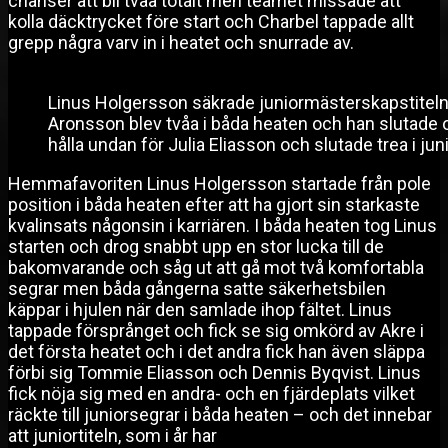
chanser att bli tvåa totalt men teamet missade att
kolla däcktrycket före start och Charbel tappade allt
grepp några varv in i heatet och snurrade av.
Linus Holgersson säkrade juniormästerskapstiteln 
Aronsson blev tvåa i båda heaten och han slutade
hålla undan för Julia Eliasson och slutade trea i j
Hemmafavoriten Linus Holgersson startade från pole
position i båda heaten efter att ha gjort sin starkaste
kvalinsats någonsin i karriären. I båda heaten tog Linus
starten och drog snabbt upp en stor lucka till de
bakomvarande och såg ut att gå mot två komfortabla
segrar men båda gångerna satte säkerhetsbilen
käppar i hjulen när den samlade ihop fältet. Linus
tappade försprånget och fick se sig omkörd av Akre i
det första heatet och i det andra fick han även släppa
förbi sig Tommie Eliasson och Dennis Byqvist. Linus
fick nöja sig med en andra- och en fjärdeplats vilket
räckte till juniorsegrar i båda heaten – och det innebar
att juniortiteln, som i år har