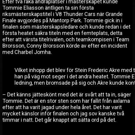
Efter två raka andraplatser i mästerskapet kunde
Tommie Eliasson äntligen ta sin första
riksmästerskapstitel i V8 Thunder Cars när Grande
Finale avgjordes på Mantorp Park. Tommie gick in i
finalen som mästerskapsledare och kunde redan i det
första heatet säkra titeln med en femteplats, detta
efter att värsta titelrivalen, och teamkompisen i Team
Brorsson, Conny Brorsson körde av efter en incident
med Charbel Jomha.
Vilket inhopp det blev för Stein Frederic Akre med t
han på väg mot seger i det andra heatet. Tommie El
ledning, men bromsade på sig och Akre kunde kont
– Det känns jätteskönt med det är svårt att ta in, säger
Tommie. Det är en stor sten som har fallit från axlarna
efter att ha varit jagad under hela året. Det har varit
mycket känslor inför finalen och jag sov kanske två
timmar i natt. Det går knappt att sätta ord på det.