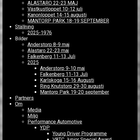
ALASTARO 22-23 MAJ
Västkustloppet 10-12 juli
Kanonloppet 14-15 augusti
MANTORP PARK 18-19 SEPTEMBER
Ställning
2025-1976
Bilder
Anderstorp 8-9 maj
Alastaro 22-23 maj
Falkenberg 11-13 Juli
2025
Anderstorp 9-10 maj
Falkenberg 11-13 Juli
Karlskoga 15-16 Augusti
Ring Knutstorp 29-30 augusti
Mantorp Park 19-20 september
Partners
Om
Media
Miljö
Performance Automotive
YDP
Young Driver Programme
V8TC Junior Special Award