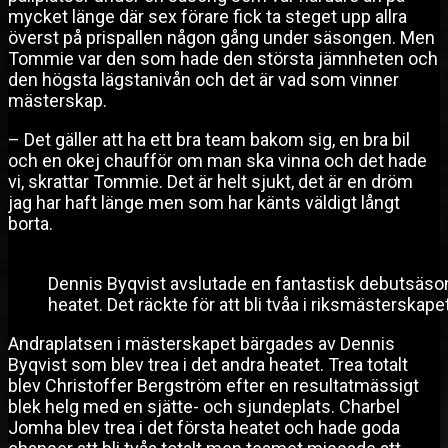
mycket länge där sex förare fick ta steget upp allra
överst på prispallen någon gång under säsongen. Men
Tommie var den som hade den största jämnheten och
den högsta lägstanivån och det är vad som vinner
mästerskap.
– Det gäller att ha ett bra team bakom sig, en bra bil
och en okej chaufför om man ska vinna och det hade
vi, skrattar Tommie. Det är helt sjukt, det är en dröm
jag har haft länge men som har känts väldigt långt
borta.
Dennis Byqvist avslutade en fantastisk debutsäsong
heatet. Det räckte för att bli tvåa i riksmästerskapet
Andraplatsen i mästerskapet bärgades av Dennis
Byqvist som blev trea i det andra heatet. Trea totalt
blev Christoffer Bergström efter en resultatmässigt
blek helg med en sjätte- och sjundeplats. Charbel
Jomha blev trea i det första heatet och hade goda