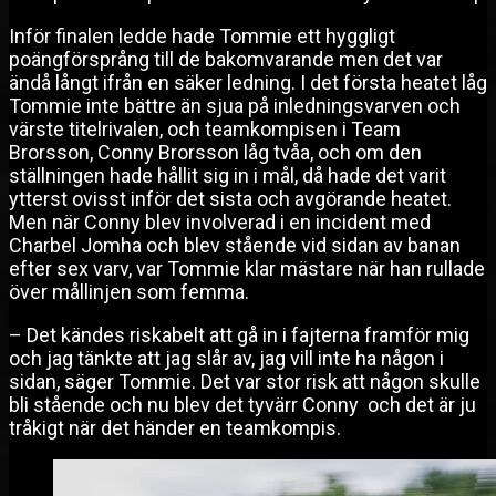
Inför finalen ledde hade Tommie ett hyggligt
poängförsprång till de bakomvarande men det var
ändå långt ifrån en säker ledning. I det första heatet låg
Tommie inte bättre än sjua på inledningsvarven och
värste titelrivalen, och teamkompisen i Team
Brorsson, Conny Brorsson låg tvåa, och om den
ställningen hade hållit sig in i mål, då hade det varit
ytterst ovisst inför det sista och avgörande heatet.
Men när Conny blev involverad i en incident med
Charbel Jomha och blev stående vid sidan av banan
efter sex varv, var Tommie klar mästare när han rullade
över mållinjen som femma.
– Det kändes riskabelt att gå in i fajterna framför mig
och jag tänkte att jag slår av, jag vill inte ha någon i
sidan, säger Tommie. Det var stor risk att någon skulle
bli stående och nu blev det tyvärr Conny och det är ju
tråkigt när det händer en teamkompis.