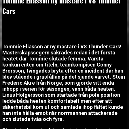
Tommie Eliasson ny mästare i V8 Thunder
Cars
september 20, 2025
Tommie Eliasson är ny mästare i V8 Thunder Cars!
Mästerskapssegern säkrades redan i det första
heatet där Tommie slutade femma. Värsta
konkurrenten om titeln, teamkompisen Conny
Brorsson, tvingades bryta efter en incident där han
blev stående i grusfållan på det sjunde varvet. Stein
Frederic Akre från Norge, som gjorde sitt enda
inhopp i serien för säsongen, vann båda heaten.
Linus Holgersson som startade från pole position
ledde båda heaten komfortabelt men efter att
säkerhetsbil kom ut och samlade ihop fältet kunde
han inte hålla emot när norrmannen attackerade
och slutade tvåa och fyra.