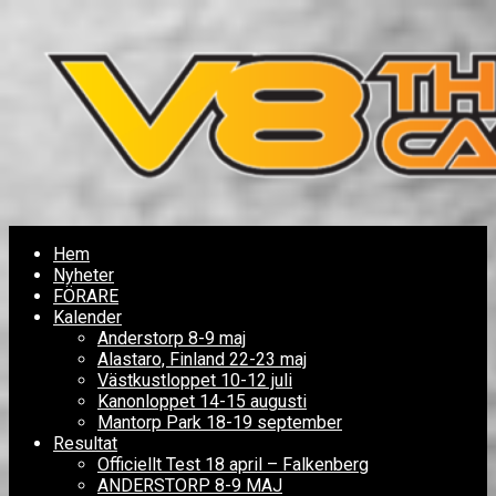
Hem
Nyheter
FÖRARE
Kalender
Anderstorp 8-9 maj
Alastaro, Finland 22-23 maj
Västkustloppet 10-12 juli
Kanonloppet 14-15 augusti
Mantorp Park 18-19 september
Resultat
Officiellt Test 18 april – Falkenberg
ANDERSTORP 8-9 MAJ