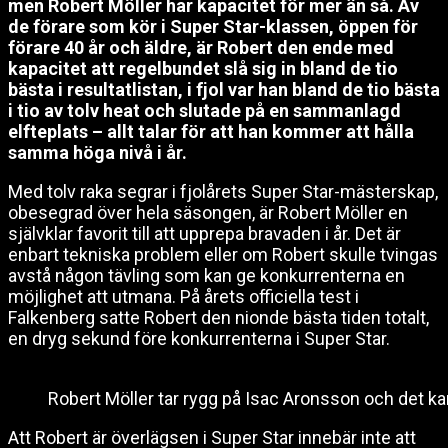
men Robert Möller har kapacitet för mer än så. Av
de förare som kör i Super Star-klassen, öppen för
förare 40 år och äldre, är Robert den ende med
kapacitet att regelbundet slå sig in bland de tio
bästa i resultatlistan, i fjol var han bland de tio bästa
i tio av tolv heat och slutade på en sammanlagd
elfteplats – allt talar för att han kommer att hålla
samma höga nivå i år.
Med tolv raka segrar i fjolårets Super Star-mästerskap,
obesegrad över hela säsongen, är Robert Möller en
självklar favorit till att upprepa bravaden i år. Det är
enbart tekniska problem eller om Robert skulle tvingas
avstå någon tävling som kan ge konkurrenterna en
möjlighet att utmana. På årets officiella test i
Falkenberg satte Robert den nionde bästa tiden totalt,
en dryg sekund före konkurrenterna i Super Star.
Robert Möller tar rygg på Isac Aronsson och det kan 
Att Robert är överlägsen i Super Star innebär inte att