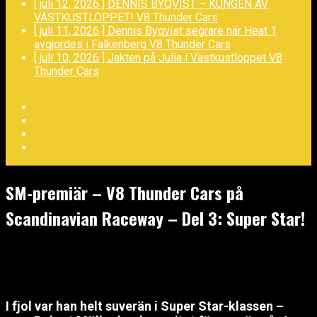
[ juli 12, 2026 ]
DENNIS BYQVIST – KUNGEN AV
VÄSTKUSTLOPPET!
V8 Thunder Cars
[ juli 11, 2026 ]
Dennis Byqvist segrare när Heat 1
avgjordes i Falkenberg
V8 Thunder Cars
[ juli 10, 2026 ]
Jakten på Julia i Västkustloppet
V8
Thunder Cars
Facebook
Twitter
YouTube
LinkedIn
SM-premiär – V8 Thunder Cars på
Scandinavian Raceway – Del 3: Super Star!
maj 7, 2026
I fjol var han helt suverän i Super Star-klassen –