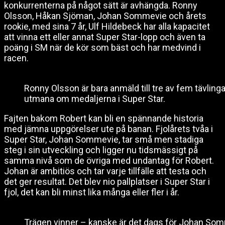
konkurrenterna på något sätt är avhängda. Ronny
Olsson, Håkan Sjöman, Johan Sommevie och årets
rookie, med sina 7 år, Ulf Hildebeck har alla kapacitet
att vinna ett eller annat Super Star-lopp och även ta
poäng i SM när de kör som bäst och har medvind i
racen.
Ronny Olsson är bara anmäld till tre av fem tävlingar
utmana om medaljerna i Super Star.
Fajten bakom Robert kan bli en spännande historia
med jämna uppgörelser ute på banan. Fjolårets tvåa i
Super Star, Johan Sommevie, tar små men stadiga
steg i sin utveckling och ligger nu tidsmässigt på
samma nivå som de övriga med undantag för Robert.
Johan är ambitiös och tar varje tillfälle att testa och
det ger resultat. Det blev nio pallplatser i Super Star i
fjol, det kan bli minst lika många eller fler i år.
Trägen vinner – kanske är det dags för Johan Somme