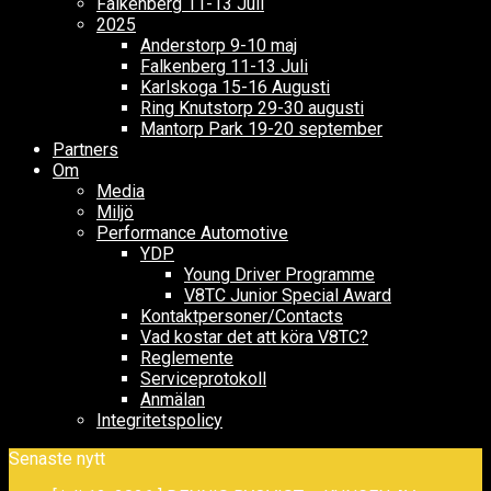
Falkenberg 11-13 Juli
2025
Anderstorp 9-10 maj
Falkenberg 11-13 Juli
Karlskoga 15-16 Augusti
Ring Knutstorp 29-30 augusti
Mantorp Park 19-20 september
Partners
Om
Media
Miljö
Performance Automotive
YDP
Young Driver Programme
V8TC Junior Special Award
Kontaktpersoner/Contacts
Vad kostar det att köra V8TC?
Reglemente
Serviceprotokoll
Anmälan
Integritetspolicy
Senaste nytt