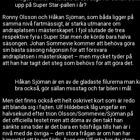
upp på Super Star-pallen i år?
Ronny Olsson och Håkan Sjöman, som båda ligger på
samma nivå fartmässigt, är starka utmanare om
andraplatsen i mästerskapet. I fjol slutade de trea
respektive fyra i Super Star men de körde bara halva
säsongen. Johan Sommevie kommer att behöva göra
sin bästa säsong någonsin för att försvara
andraplatsen i mästerskapet – men mycket tyder på
att han har tagit det steg som behövs för att göra det.
Håkan Sjöman är en av de gladaste filurerna man k
bra också, gör sällan misstag och tar bilen i mål.
Men det finns också ett helt oskrivet kort som är redo
att blanda sig i fajten. Ulf Hildebeck låg ungefär en
halvsekund efter trion Olsson/Sommevie/Sjöman på
det officiella testet men att döma av den takt han
sänkte sina tider är det bara en tidsfråga tills han är i
nivå med de övriga – den stora frågan är om han har
kapacitet att ta sig förbi. Även om Ulf inte har de stora