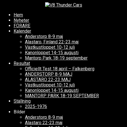
Hem
Nyheter
FÖRARE
Kalender
Anderstorp 8-9 maj
Alastaro, Finland 22-23 maj
Västkustloppet 10-12 juli
Kanonloppet 14-15 augusti
Mantorp Park 18-19 september
Resultat
Officiellt Test 18 april – Falkenberg
ANDERSTORP 8-9 MAJ
ALASTARO 22-23 MAJ
Västkustloppet 10-12 juli
Kanonloppet 14-15 augusti
MANTORP PARK 18-19 SEPTEMBER
Ställning
2025-1976
Bilder
Anderstorp 8-9 maj
Alastaro 22-23 maj