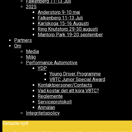
Falkenberg 11-13 Juli
2025
Anderstorp 9-10 maj
Falkenberg 11-13 Juli
Karlskoga 15-16 Augusti
Ring Knutstorp 29-30 augusti
Mantorp Park 19-20 september
Partners
Om
Media
Miljö
Performance Automotive
YDP
Young Driver Programme
V8TC Junior Special Award
Kontaktpersoner/Contacts
Vad kostar det att köra V8TC?
Reglemente
Serviceprotokoll
Anmälan
Integritetspolicy
Senaste nytt