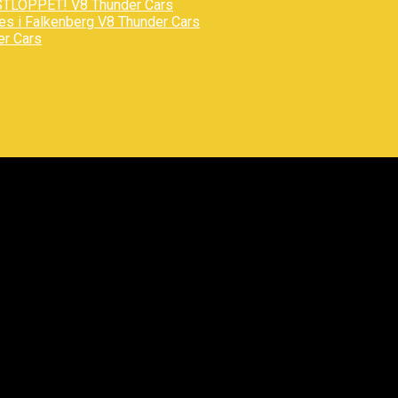
STLOPPET!
V8 Thunder Cars
des i Falkenberg
V8 Thunder Cars
er Cars