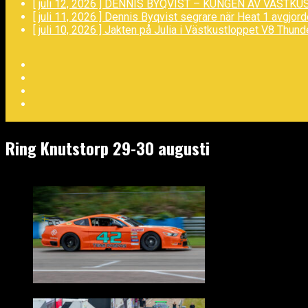
[ juli 12, 2026 ]
DENNIS BYQVIST – KUNGEN AV VÄSTKU
[ juli 11, 2026 ]
Dennis Byqvist segrare när Heat 1 avgjor
[ juli 10, 2026 ]
Jakten på Julia i Västkustloppet
V8 Thund
Facebook
Twitter
YouTube
LinkedIn
Ring Knutstorp 29-30 augusti