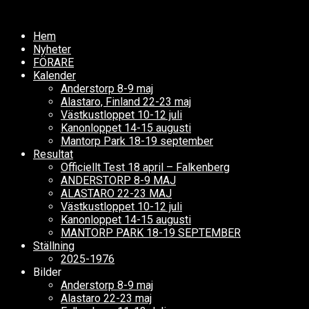
Hem
Nyheter
FÖRARE
Kalender
Anderstorp 8-9 maj
Alastaro, Finland 22-23 maj
Västkustloppet 10-12 juli
Kanonloppet 14-15 augusti
Mantorp Park 18-19 september
Resultat
Officiellt Test 18 april – Falkenberg
ANDERSTORP 8-9 MAJ
ALASTARO 22-23 MAJ
Västkustloppet 10-12 juli
Kanonloppet 14-15 augusti
MANTORP PARK 18-19 SEPTEMBER
Ställning
2025-1976
Bilder
Anderstorp 8-9 maj
Alastaro 22-23 maj