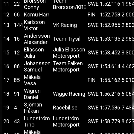
Brorsson
Team
11
22
SWE
1:52.116
1.96
Conny
Brorsson/KRE
12
66
Komu Harri
FIN
1:52.758
2.60
Karlsson
13
144
VK Racing
SWE
1:52.955
2.80
Viktor
Andersson
14
16
Team Trysil
SWE
1:53.135
2.98
Alexander
Eliasson
Julia Eliasson
15
12
SWE
1:53.452
3.30
Julia
Motorsport
Johansson
Team Falken
16
86
SWE
1:54.614
4.46
Samuel
Motorsport
Mäkelä
17
85
FIN
1:55.162
5.01
Vesa
Wigren
18
91
Wigge Racing
SWE
1:56.216
6.06
Daniel
Sjöman
19
4
Racebil.se
SWE
1:57.586
7.43
Håkan
Lundström
Lundström
20
43
SWE
1:58.779
8.62
Tino
Motorsport
Mäkelä