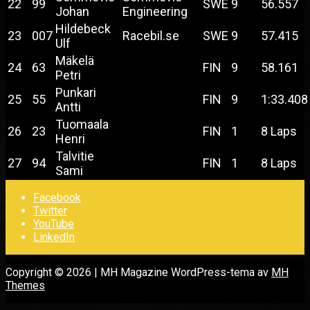
22
99
SWE
9
56.557
Johan
Engineering
Hildebeck
23
007
Racebil.se
SWE
9
57.415
Ulf
Mäkelä
24
63
FIN
9
58.161
Petri
Punkari
25
55
FIN
9
1:33.408
Antti
Tuomaala
26
23
FIN
1
8 Laps
Henri
Talvitie
27
94
FIN
1
8 Laps
Sami
Facebook
Twitter
YouTube
LinkedIn
Copyright © 2026 | MH Magazine WordPress-tema av
MH
Themes