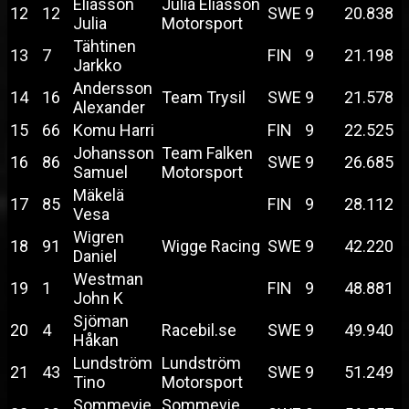
Eliasson
Julia Eliasson
12
12
SWE
9
20.838
Julia
Motorsport
Tähtinen
13
7
FIN
9
21.198
Jarkko
Andersson
14
16
Team Trysil
SWE
9
21.578
Alexander
15
66
Komu Harri
FIN
9
22.525
Johansson
Team Falken
16
86
SWE
9
26.685
Samuel
Motorsport
Mäkelä
17
85
FIN
9
28.112
Vesa
Wigren
18
91
Wigge Racing
SWE
9
42.220
Daniel
Westman
19
1
FIN
9
48.881
John K
Sjöman
20
4
Racebil.se
SWE
9
49.940
Håkan
Lundström
Lundström
21
43
SWE
9
51.249
Tino
Motorsport
Sommevie
Sommevie