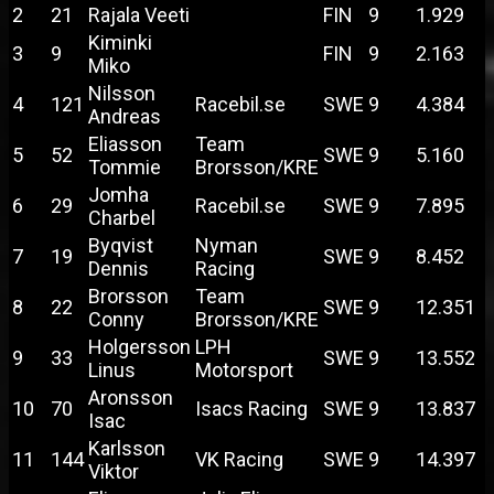
2
21
Rajala Veeti
FIN
9
1.929
Kiminki
3
9
FIN
9
2.163
Miko
Nilsson
4
121
Racebil.se
SWE
9
4.384
Andreas
Eliasson
Team
5
52
SWE
9
5.160
Tommie
Brorsson/KRE
Jomha
6
29
Racebil.se
SWE
9
7.895
Charbel
Byqvist
Nyman
7
19
SWE
9
8.452
Dennis
Racing
Brorsson
Team
8
22
SWE
9
12.351
Conny
Brorsson/KRE
Holgersson
LPH
9
33
SWE
9
13.552
Linus
Motorsport
Aronsson
10
70
Isacs Racing
SWE
9
13.837
Isac
Karlsson
11
144
VK Racing
SWE
9
14.397
Viktor