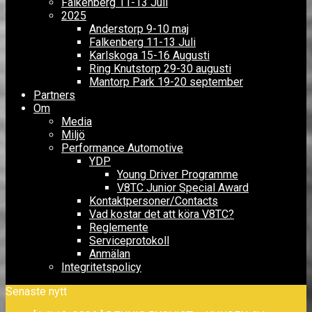
Falkenberg 11-13 Juli
2025
Anderstorp 9-10 maj
Falkenberg 11-13 Juli
Karlskoga 15-16 Augusti
Ring Knutstorp 29-30 augusti
Mantorp Park 19-20 september
Partners
Om
Media
Miljö
Performance Automotive
YDP
Young Driver Programme
V8TC Junior Special Award
Kontaktpersoner/Contacts
Vad kostar det att köra V8TC?
Reglemente
Serviceprotokoll
Anmälan
Integritetspolicy
Senaste nytt