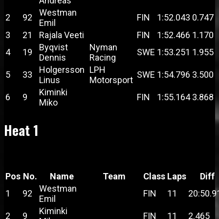
Andreas
Westman
2
92
FIN
1:52.043
0.747
Emil
3
21
Rajala Veeti
FIN
1:52.466
1.170
Byqvist
Nyman
4
19
SWE
1:53.251
1.955
Dennis
Racing
Holgersson
LPH
5
33
SWE
1:54.796
3.500
Linus
Motorsport
Kiminki
6
9
FIN
1:55.164
3.868
Miko
Heat 1
Pos
No.
Name
Team
Class
Laps
Diff
Westman
1
92
FIN
11
20:50.9
Emil
Kiminki
2
9
FIN
11
2.465