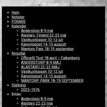
Hem
Nyheter
FÖRARE
Kalender
Anderstorp 8-9 maj
Alastaro, Finland 22-23 maj
Västkustloppet 10-12 juli
Kanonloppet 14-15 augusti
Mantorp Park 18-19 september
Resultat
Officiellt Test 18 april – Falkenberg
ANDERSTORP 8-9 MAJ
ALASTARO 22-23 MAJ
Västkustloppet 10-12 juli
Kanonloppet 14-15 augusti
MANTORP PARK 18-19 SEPTEMBER
Ställning
2025-1976
Bilder
Anderstorp 8-9 maj
Alastaro 22-23 maj