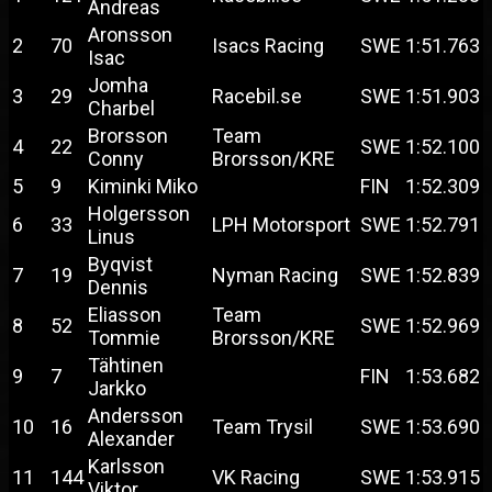
Andreas
Aronsson
2
70
Isacs Racing
SWE
1:51.763
Isac
Jomha
3
29
Racebil.se
SWE
1:51.903
Charbel
Brorsson
Team
4
22
SWE
1:52.100
Conny
Brorsson/KRE
5
9
Kiminki Miko
FIN
1:52.309
Holgersson
6
33
LPH Motorsport
SWE
1:52.791
Linus
Byqvist
7
19
Nyman Racing
SWE
1:52.839
Dennis
Eliasson
Team
8
52
SWE
1:52.969
Tommie
Brorsson/KRE
Tähtinen
9
7
FIN
1:53.682
Jarkko
Andersson
10
16
Team Trysil
SWE
1:53.690
Alexander
Karlsson
11
144
VK Racing
SWE
1:53.915
Viktor