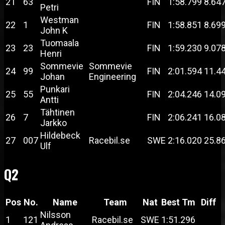
21
63
FIN
1:58.799
8.64
Petri
Westman
22
1
FIN
1:58.851
8.69
John K
Tuomaala
23
23
FIN
1:59.230
9.07
Henri
Sommevie
Sommevie
24
99
FIN
2:01.594
11.4
Johan
Engineering
Punkari
25
55
FIN
2:04.246
14.0
Antti
Tähtinen
26
7
FIN
2:06.241
16.0
Jarkko
Hildebeck
27
007
Racebil.se
SWE
2:16.020
25.8
Ulf
Q2
Pos
No.
Name
Team
Nat
Best Tm
Diff
Nilsson
1
121
Racebil.se
SWE
1:51.296