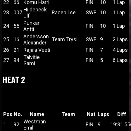
22
66
Komu Harri
FIN
10
1 Lap
Hildebeck
23
007
Racebil.se
SWE
10
1 Lap
Ulf
Punkari
24
55
FIN
10
1 Lap
Antti
Andersson
25
16
Team Trysil
SWE
9
2 Laps
Alexander
26
21
Rajala Veeti
FIN
7
4 Laps
Talvitie
27
94
FIN
5
6 Laps
Sami
HEAT 2
Pos
No.
Name
Team
Nat
Laps
Diff
Westman
1
92
FIN
9
19:31.55
Emil