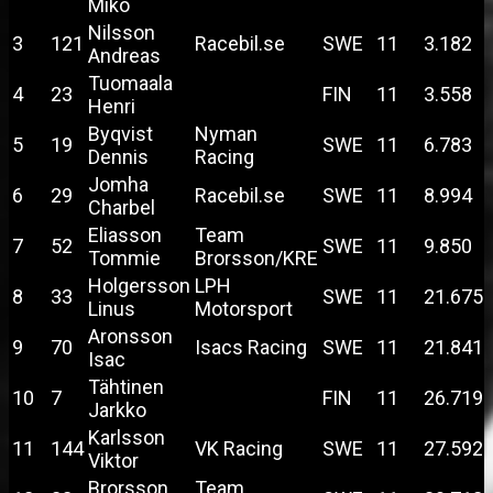
Miko
Nilsson
3
121
Racebil.se
SWE
11
3.182
Andreas
Tuomaala
4
23
FIN
11
3.558
Henri
Byqvist
Nyman
5
19
SWE
11
6.783
Dennis
Racing
Jomha
6
29
Racebil.se
SWE
11
8.994
Charbel
Eliasson
Team
7
52
SWE
11
9.850
Tommie
Brorsson/KRE
Holgersson
LPH
8
33
SWE
11
21.675
Linus
Motorsport
Aronsson
9
70
Isacs Racing
SWE
11
21.841
Isac
Tähtinen
10
7
FIN
11
26.719
Jarkko
Karlsson
11
144
VK Racing
SWE
11
27.592
Viktor
Brorsson
Team