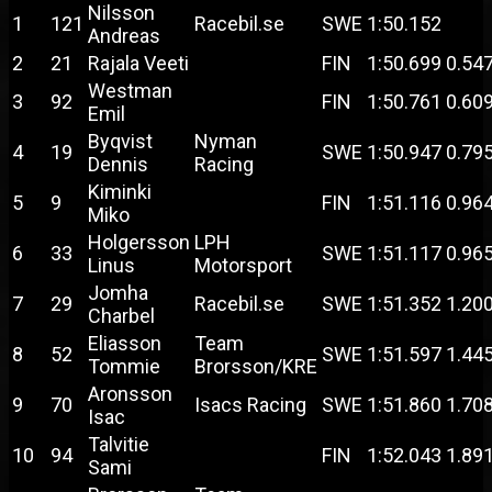
Nilsson
1
121
Racebil.se
SWE
1:50.152
Andreas
2
21
Rajala Veeti
FIN
1:50.699
0.54
Westman
3
92
FIN
1:50.761
0.60
Emil
Byqvist
Nyman
4
19
SWE
1:50.947
0.79
Dennis
Racing
Kiminki
5
9
FIN
1:51.116
0.96
Miko
Holgersson
LPH
6
33
SWE
1:51.117
0.96
Linus
Motorsport
Jomha
7
29
Racebil.se
SWE
1:51.352
1.20
Charbel
Eliasson
Team
8
52
SWE
1:51.597
1.44
Tommie
Brorsson/KRE
Aronsson
9
70
Isacs Racing
SWE
1:51.860
1.70
Isac
Talvitie
10
94
FIN
1:52.043
1.89
Sami