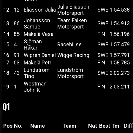
Julia Eliasson
12
12
Eliasson Julia
SWE
1:54.538
Motorsport
Johansson
Team Falken
13
86
SWE
1:54.913
Samuel
Motorsport
14
85
Mäkelä Vesa
FIN
1:56.196
Sjöman
15
4
Racebil.se
SWE
1:57.479
Håkan
16
91
Wigren Daniel
Wigge Racing
SWE
1:57.791
17
63
Mäkelä Petri
FIN
1:58.785
Lundström
Lundström
18
43
SWE
2:02.273
Tino
Motorsport
Westman
19
1
FIN
2:03.211
John K
Q1
Pos
No.
Name
Team
Nat
Best Tm
Diff