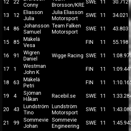
12
22
SWE
11
30.712
Conny
Brorsson/KRE
Eliasson
Julia Eliasson
13
12
SWE
11
34.021
Julia
Motorsport
Johansson
Team Falken
14
86
SWE
11
43.803
Samuel
Motorsport
Mäkelä
15
85
FIN
11
55.198
Vesa
Wigren
16
91
Wigge Racing
SWE
11
1:08.97
Daniel
Westman
17
1
FIN
11
1:09.44
John K
Mäkelä
18
63
FIN
11
1:10.16
Petri
Sjöman
19
4
Racebil.se
SWE
11
1:33.28
Håkan
Lundström
Lundström
20
43
SWE
11
1:43.08
Tino
Motorsport
Sommevie
Sommevie
21
99
SWE
11
1:45.94
Johan
Engineering