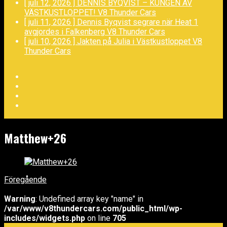
[ juli 12, 2026 ]
DENNIS BYQVIST – KUNGEN AV
VÄSTKUSTLOPPET!
V8 Thunder Cars
[ juli 11, 2026 ]
Dennis Byqvist segrare när Heat 1
avgjordes i Falkenberg
V8 Thunder Cars
[ juli 10, 2026 ]
Jakten på Julia i Västkustloppet
V8
Thunder Cars
Facebook
Twitter
YouTube
LinkedIn
Matthew+26
Föregående
Warning
: Undefined array key "name" in
/var/www/v8thundercars.com/public_html/wp-
includes/widgets.php
on line
705