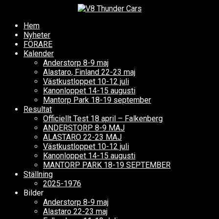
Hem
Nyheter
FÖRARE
Kalender
Anderstorp 8-9 maj
Alastaro, Finland 22-23 maj
Västkustloppet 10-12 juli
Kanonloppet 14-15 augusti
Mantorp Park 18-19 september
Resultat
Officiellt Test 18 april – Falkenberg
ANDERSTORP 8-9 MAJ
ALASTARO 22-23 MAJ
Västkustloppet 10-12 juli
Kanonloppet 14-15 augusti
MANTORP PARK 18-19 SEPTEMBER
Ställning
2025-1976
Bilder
Anderstorp 8-9 maj
Alastaro 22-23 maj