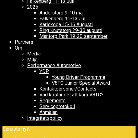
Falkenberg 11-13 Juli
2025
Anderstorp 9-10 maj
Falkenberg 11-13 Juli
Karlskoga 15-16 Augusti
Ring Knutstorp 29-30 augusti
Mantorp Park 19-20 september
Partners
Om
Media
Miljö
Performance Automotive
YDP
Young Driver Programme
V8TC Junior Special Award
Kontaktpersoner/Contacts
Vad kostar det att köra V8TC?
Reglemente
Serviceprotokoll
Anmälan
Integritetspolicy
Senaste nytt