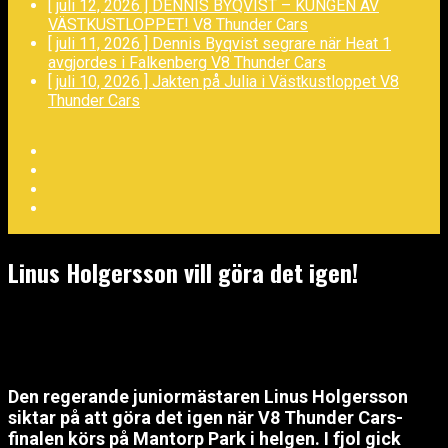
[ juli 12, 2026 ]
DENNIS BYQVIST – KUNGEN AV
VÄSTKUSTLOPPET!
V8 Thunder Cars
[ juli 11, 2026 ]
Dennis Byqvist segrare när Heat 1
avgjordes i Falkenberg
V8 Thunder Cars
[ juli 10, 2026 ]
Jakten på Julia i Västkustloppet
V8
Thunder Cars
Facebook
Twitter
YouTube
LinkedIn
Linus Holgersson vill göra det igen!
september 17, 2024
Den regerande juniormästaren Linus Holgersson
siktar på att göra det igen när V8 Thunder Cars-
finalen körs på Mantorp Park i helgen. I fjol gick