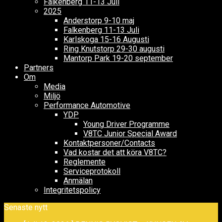
Falkenberg 11-13 Juli
2025
Anderstorp 9-10 maj
Falkenberg 11-13 Juli
Karlskoga 15-16 Augusti
Ring Knutstorp 29-30 augusti
Mantorp Park 19-20 september
Partners
Om
Media
Miljö
Performance Automotive
YDP
Young Driver Programme
V8TC Junior Special Award
Kontaktpersoner/Contacts
Vad kostar det att köra V8TC?
Reglemente
Serviceprotokoll
Anmälan
Integritetspolicy
Senaste nytt