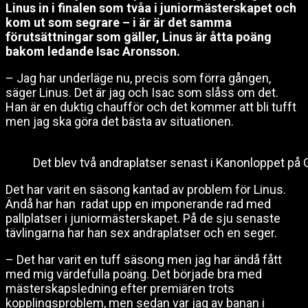
Linus in i finalen som tvåa i juniormästerskapet och
kom ut som segrare – i är är det samma
förutsättningar som gäller, Linus är åtta poäng
bakom ledande Isac Aronsson.
– Jag har underläge nu, precis som förra gången,
säger Linus. Det är jag och Isac som slåss om det.
Han är en duktig chaufför och det kommer att bli tufft
men jag ska göra det bästa av situationen.
Det blev två andraplatser senast i Kanonloppet på 
Det har varit en säsong kantad av problem för Linus.
Ändå har han radat upp en imponerande rad med
pallplatser i juniormästerskapet. På de sju senaste
tävlingarna har han sex andraplatser och en seger.
– Det har varit en tuff säsong men jag har ändå fått
med mig värdefulla poäng. Det började bra med
mästerskapsledning efter premiären trots
kopplingsproblem, men sedan var jag av banan i