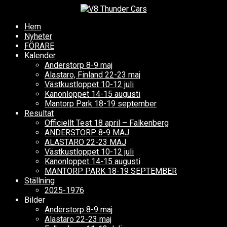
Hem
Nyheter
FÖRARE
Kalender
Anderstorp 8-9 maj
Alastaro, Finland 22-23 maj
Västkustloppet 10-12 juli
Kanonloppet 14-15 augusti
Mantorp Park 18-19 september
Resultat
Officiellt Test 18 april – Falkenberg
ANDERSTORP 8-9 MAJ
ALASTARO 22-23 MAJ
Västkustloppet 10-12 juli
Kanonloppet 14-15 augusti
MANTORP PARK 18-19 SEPTEMBER
Ställning
2025-1976
Bilder
Anderstorp 8-9 maj
Alastaro 22-23 maj