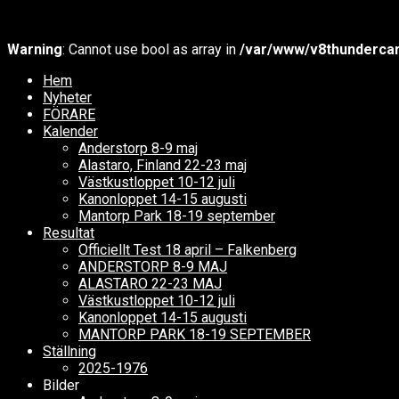
Warning
: Cannot use bool as array in
/var/www/v8thundercar
Hem
Nyheter
FÖRARE
Kalender
Anderstorp 8-9 maj
Alastaro, Finland 22-23 maj
Västkustloppet 10-12 juli
Kanonloppet 14-15 augusti
Mantorp Park 18-19 september
Resultat
Officiellt Test 18 april – Falkenberg
ANDERSTORP 8-9 MAJ
ALASTARO 22-23 MAJ
Västkustloppet 10-12 juli
Kanonloppet 14-15 augusti
MANTORP PARK 18-19 SEPTEMBER
Ställning
2025-1976
Bilder