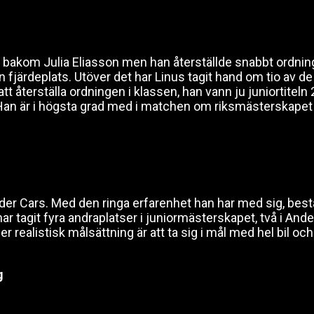
 bakom Julia Eliasson men han återställde snabbt ordnin
en fjärdeplats. Utöver det har Linus tagit hand om tio av
tt återställa ordningen i klassen, han vann ju juniortiteln
. Han är i högsta grad med i matchen om riksmästerskapet 
der Cars. Med den ringa erfarenhet han har med sig, best
har tagit fyra andraplatser i juniormästerskapet, två i And
ealistisk målsättning är att ta sig i mål med hel bil och
g