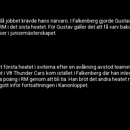
å jobbet krävde hans närvaro. I Falkenberg gjorde Gustav e
M i det sista heatet. För Gustav gäller det att få varv b
tser i juniormästerskapet.
t första heatet i sviterna efter en avåkning avstod teamet
ut i V8 Thunder Cars kom istället i Falkenberg där han in
sta poäng i RM genom att bli tia. Han bröt det andra heatet
gott inför fortsättningen i Kanonloppet.