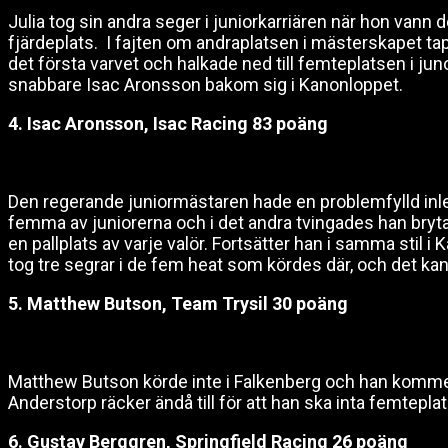
Julia tog sin andra seger i juniorkarriären när hon vann 
fjärdeplats. I fajten om andraplatsen i mästerskapet ta
det första varvet och halkade ned till femteplatsen i junor
snabbare Isac Aronsson bakom sig i Kanonloppet.
4. Isac Aronsson, Isac Racing 83 poäng
Den regerande juniormästaren hade en problemfylld inled
femma av juniorerna och i det andra tvingades han bryt
en pallplats av varje valör. Fortsätter han i samma stil i
tog tre segrar i de fem heat som kördes där, och det kan
5. Matthew Butson, Team Trysil 30 poäng
Matthew Butson körde inte i Falkenberg och han kommer he
Anderstorp räcker ändå till för att han ska inta femteplat
6. Gustav Berggren, Springfield Racing 26 poäng