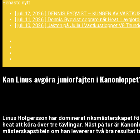
Senaste nytt
[ juli 12, 2026 ]
DENNIS BYQVIST – KUNGEN AV VÄSTKU
[ juli 11, 2026 ]
Dennis Byqvist segrare när Heat 1 avgjor
[ juli 10, 2026 ]
Jakten på Julia i Västkustloppet
V8 Thund
Facebook
Twitter
YouTube
LinkedIn
Kan Linus avgöra juniorfajten i Kanonloppet
augusti 12, 2025
Linus Holgersson har dominerat riksmästerskapet för 
heat att köra över tre tävlingar. Näst på tur är Kano
mästerskapstiteln om han levererar två bra resultat til