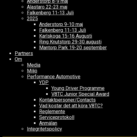
Anderstorp 8-9 maj
Alastaro 22-23 maj
Falkenberg 11-13 Juli
2025
Anderstorp 9-10 maj
Falkenberg 11-13 Juli
Karlskoga 15-16 Augusti
Ring Knutstorp 29-30 augusti
Mantorp Park 19-20 september
Partners
Om
Media
Miljö
Performance Automotive
YDP
Young Driver Programme
V8TC Junior Special Award
Kontaktpersoner/Contacts
Vad kostar det att köra V8TC?
Reglemente
Serviceprotokoll
Anmälan
Integritetspolicy