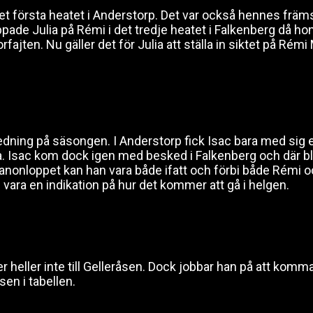
det första heatet i Anderstorp. Det var också hennes främs
ppade Julia på Rémi i det tredje heatet i Falkenberg då h
fajten. Nu gäller det för Julia att ställa in siktet på Rémi 
ning på säsongen. I Anderstorp fick Isac bara med sig en
a. Isac kom dock igen med besked i Falkenberg och där 
 Kanonloppet kan han vara både ifatt och förbi både Rémi oc
 vara en indikation på hur det kommer att gå i helgen.
ller inte till Gelleråsen. Dock jobbar han på att komma t
sen i tabellen.