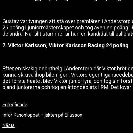
Gustav var tvungen att stå över premiären i Anderstorp d
26 poäng i juniormästerskapet och tog även en poäng i R
de andra. När allt stämmer är han en kandidat till pallpla
7. Viktor Karlsson, Viktor Karlsson Racing 24 poäng
Efter en skakig debuthelg i Anderstorp där Viktor bröt de
kunna skruva ihop bilen igen. Viktors egentliga racedeb
det första heatet blev Viktor juniorfyra, och tog sin för
bland juniorerna och tog en åttondeplats i RM. Det lovar 
Föregående
Inför Kanonloppet – jakten på Eliasson
Nästa