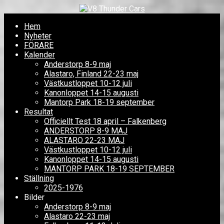
Hem
Nyheter
FÖRARE
Kalender
Anderstorp 8-9 maj
Alastaro, Finland 22-23 maj
Västkustloppet 10-12 juli
Kanonloppet 14-15 augusti
Mantorp Park 18-19 september
Resultat
Officiellt Test 18 april – Falkenberg
ANDERSTORP 8-9 MAJ
ALASTARO 22-23 MAJ
Västkustloppet 10-12 juli
Kanonloppet 14-15 augusti
MANTORP PARK 18-19 SEPTEMBER
Ställning
2025-1976
Bilder
Anderstorp 8-9 maj
Alastaro 22-23 maj