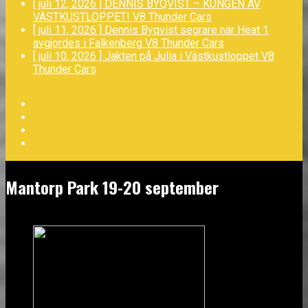
[ juli 12, 2026 ]
DENNIS BYQVIST – KUNGEN AV
VÄSTKUSTLOPPET!
V8 Thunder Cars
[ juli 11, 2026 ]
Dennis Byqvist segrare när Heat 1
avgjordes i Falkenberg
V8 Thunder Cars
[ juli 10, 2026 ]
Jakten på Julia i Västkustloppet
V8
Thunder Cars
Facebook
Twitter
YouTube
LinkedIn
Mantorp Park 19-20 september