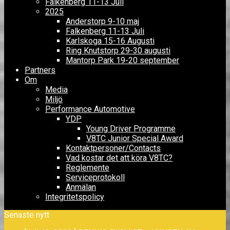
Falkenberg 11-13 Juli
2025
Anderstorp 9-10 maj
Falkenberg 11-13 Juli
Karlskoga 15-16 Augusti
Ring Knutstorp 29-30 augusti
Mantorp Park 19-20 september
Partners
Om
Media
Miljö
Performance Automotive
YDP
Young Driver Programme
V8TC Junior Special Award
Kontaktpersoner/Contacts
Vad kostar det att köra V8TC?
Reglemente
Serviceprotokoll
Anmälan
Integritetspolicy
Senaste nytt