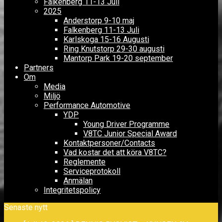
Falkenberg 11-13 Juli
2025
Anderstorp 9-10 maj
Falkenberg 11-13 Juli
Karlskoga 15-16 Augusti
Ring Knutstorp 29-30 augusti
Mantorp Park 19-20 september
Partners
Om
Media
Miljö
Performance Automotive
YDP
Young Driver Programme
V8TC Junior Special Award
Kontaktpersoner/Contacts
Vad kostar det att köra V8TC?
Reglemente
Serviceprotokoll
Anmälan
Integritetspolicy
Senaste nytt