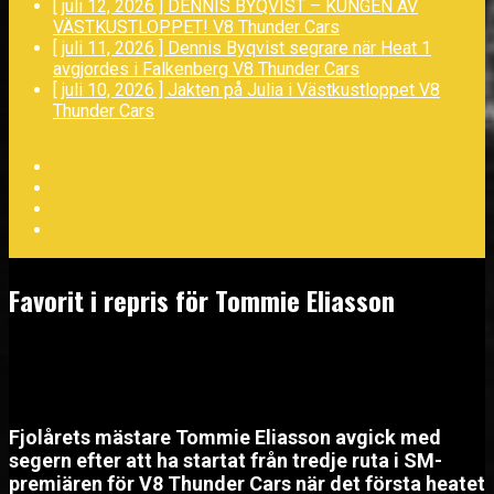
[ juli 12, 2026 ]
DENNIS BYQVIST – KUNGEN AV
VÄSTKUSTLOPPET!
V8 Thunder Cars
[ juli 11, 2026 ]
Dennis Byqvist segrare när Heat 1
avgjordes i Falkenberg
V8 Thunder Cars
[ juli 10, 2026 ]
Jakten på Julia i Västkustloppet
V8
Thunder Cars
Facebook
Twitter
YouTube
LinkedIn
Favorit i repris för Tommie Eliasson
maj 8, 2026
Fjolårets mästare Tommie Eliasson avgick med
segern efter att ha startat från tredje ruta i SM-
premiären för V8 Thunder Cars när det första heatet