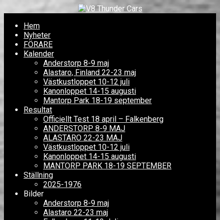
Hem
Nyheter
FÖRARE
Kalender
Anderstorp 8-9 maj
Alastaro, Finland 22-23 maj
Västkustloppet 10-12 juli
Kanonloppet 14-15 augusti
Mantorp Park 18-19 september
Resultat
Officiellt Test 18 april – Falkenberg
ANDERSTORP 8-9 MAJ
ALASTARO 22-23 MAJ
Västkustloppet 10-12 juli
Kanonloppet 14-15 augusti
MANTORP PARK 18-19 SEPTEMBER
Ställning
2025-1976
Bilder
Anderstorp 8-9 maj
Alastaro 22-23 maj