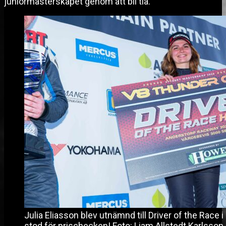
juniormästerskapet genom att bli tia.
Julia Eliasson blev utnämnd till Driver of the Race
stod för prischecken! Foto: Liam Allstedt Karlsson