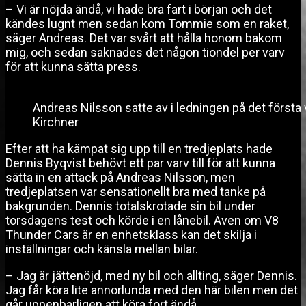
– Vi är nöjda ändå, vi hade bra fart i början och det
kändes lugnt men sedan kom Tommie som en raket,
säger Andreas. Det var svårt att hålla honom bakom
mig, och sedan saknades det någon tiondel per varv
för att kunna sätta press.
Andreas Nilsson satte av i ledningen på det första 
Kirchner
Efter att ha kämpat sig upp till en tredjeplats hade
Dennis Byqvist behövt ett par varv till för att kunna
sätta in en attack på Andreas Nilsson, men
tredjeplatsen var sensationellt bra med tanke på
bakgrunden. Dennis totalskrotade sin bil under
torsdagens test och körde i en lånebil. Även om V8
Thunder Cars är en enhetsklass kan det skilja i
inställningar och känsla mellan bilar.
– Jag är jättenöjd, med ny bil och allting, säger Dennis.
Jag får köra lite annorlunda med den här bilen men det
går uppenbarligen att köra fort ändå.