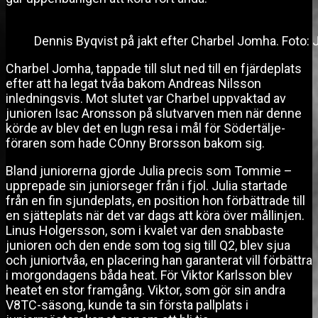
Dennis Byqvist på jakt efter Charbel Jomha. Foto: 
Charbel Jomha, tappade till slut ned till en fjärdeplats
efter att ha legat tvåa bakom Andreas Nilsson
inledningsvis. Mot slutet var Charbel uppvaktad av
junioren Isac Aronsson på slutvarven men när denne
körde av blev det en lugn resa i mål för Södertälje-
föraren som hade COnny Brorsson bakom sig.
Bland juniorerna gjorde Julia precis som Tommie –
upprepade sin juniorseger från i fjol. Julia startade
från en fin sjundeplats, en position hon förbättrade till
en sjätteplats när det var dags att köra över mållinjen.
Linus Holgersson, som i kvalet var den snabbaste
junioren och den ende som tog sig till Q2, blev sjua
och juniortvåa, en placering han garanterat vill förbättra
i morgondagens båda heat. För Viktor Karlsson blev
heatet en stor framgång. Viktor, som gör sin andra
V8TC-säsong, kunde ta sin första pallplats i