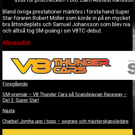
Bland övriga prestationer märktes i första hand Super
Star-föraren Robert Möller som körde in på en mycket
bra åttondeplats och Samuel Johansson som blev nia
och alltså tog SM-poäng i sin V8TC-debut.
Alla resultat
Föregående
SM-premiär – V8 Thunder Cars på Scandinavian Raceway –
Del 3: Super Star!
Nästa
Charbel Jomha upp i topp – segrare och mästerskapsledare