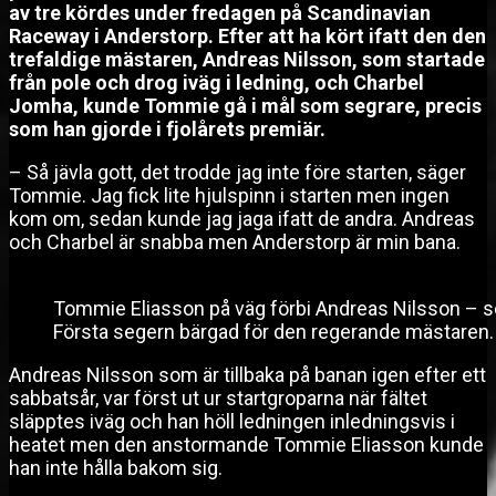
av tre kördes under fredagen på Scandinavian
Raceway i Anderstorp. Efter att ha kört ifatt den den
trefaldige mästaren, Andreas Nilsson, som startade
från pole och drog iväg i ledning, och Charbel
Jomha, kunde Tommie gå i mål som segrare, precis
som han gjorde i fjolårets premiär.
– Så jävla gott, det trodde jag inte före starten, säger
Tommie. Jag fick lite hjulspinn i starten men ingen
kom om, sedan kunde jag jaga ifatt de andra. Andreas
och Charbel är snabba men Anderstorp är min bana.
Tommie Eliasson på väg förbi Andreas Nilsson – se
Första segern bärgad för den regerande mästaren. 
Andreas Nilsson som är tillbaka på banan igen efter ett
sabbatsår, var först ut ur startgroparna när fältet
släpptes iväg och han höll ledningen inledningsvis i
heatet men den anstormande Tommie Eliasson kunde
han inte hålla bakom sig.