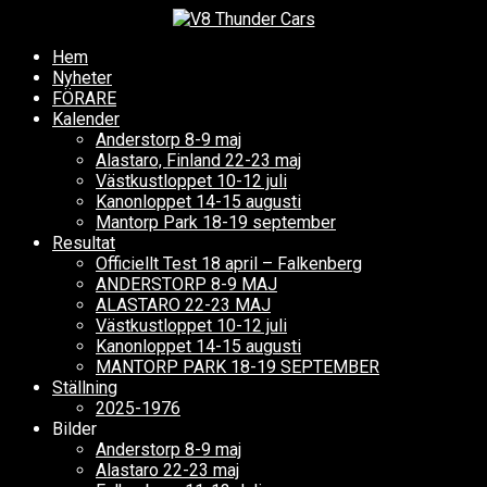
Hem
Nyheter
FÖRARE
Kalender
Anderstorp 8-9 maj
Alastaro, Finland 22-23 maj
Västkustloppet 10-12 juli
Kanonloppet 14-15 augusti
Mantorp Park 18-19 september
Resultat
Officiellt Test 18 april – Falkenberg
ANDERSTORP 8-9 MAJ
ALASTARO 22-23 MAJ
Västkustloppet 10-12 juli
Kanonloppet 14-15 augusti
MANTORP PARK 18-19 SEPTEMBER
Ställning
2025-1976
Bilder
Anderstorp 8-9 maj
Alastaro 22-23 maj