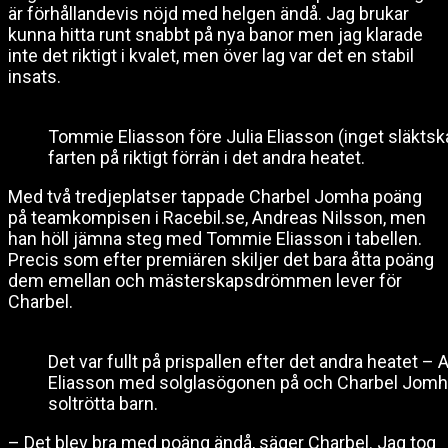
är förhållandevis nöjd med helgen ändå. Jag brukar
kunna hitta runt snabbt på nya banor men jag klarade
inte det riktigt i kvalet, men över lag var det en stabil
insats.
Tommie Eliasson före Julia Eliasson (inget släktska
farten på riktigt förrän i det andra heatet.
Med två tredjeplatser tappade Charbel Jomha poäng
på teamkompisen i Racebil.se, Andreas Nilsson, men
han höll jämna steg med Tommie Eliasson i tabellen.
Precis som efter premiären skiljer det bara åtta poäng
dem emellan och mästerskapsdrömmen lever för
Charbel.
Det var fullt på prispallen efter det andra heatet 
Eliasson med solglasögonen på och Charbel Jom
soltrötta barn.
– Det blev bra med poäng ändå, säger Charbel. Jag tog