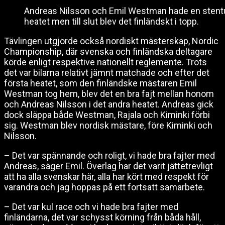
Andreas Nilsson och Emil Westman hade en stentuf
heatet men till slut blev det finländskt i topp.
Tävlingen utgjorde också nordiskt mästerskap, Nordic
Championship, där svenska och finländska deltagare
körde enligt respektive nationellt reglemente. Trots
det var bilarna relativt jämnt matchade och efter det
första heatet, som den finländske mästaren Emil
Westman tog hem, blev det en bra fajt mellan honom
och Andreas Nilsson i det andra heatet. Andreas gick
dock släppa både Westman, Rajala och Kiminki förbi
sig. Westman blev nordisk mästare, före Kiminki och
Nilsson.
– Det var spännande och roligt, vi hade bra fajter med
Andreas, säger Emil. Överlag har det varit jättetrevligt
att ha alla svenskar här, alla har kört med respekt för
varandra och jag hoppas på ett fortsatt samarbete.
– Det var kul race och vi hade bra fajter med
finländarna, det var schysst körning från båda håll,