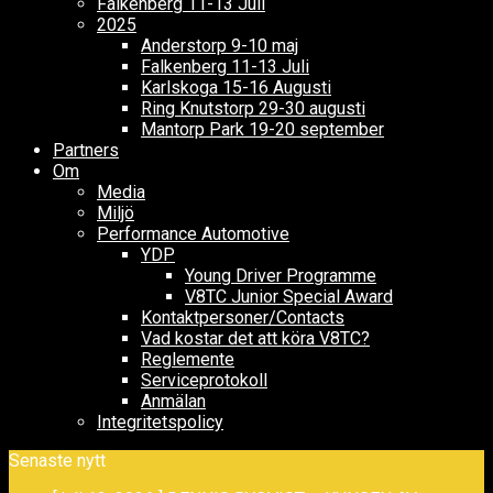
Falkenberg 11-13 Juli
2025
Anderstorp 9-10 maj
Falkenberg 11-13 Juli
Karlskoga 15-16 Augusti
Ring Knutstorp 29-30 augusti
Mantorp Park 19-20 september
Partners
Om
Media
Miljö
Performance Automotive
YDP
Young Driver Programme
V8TC Junior Special Award
Kontaktpersoner/Contacts
Vad kostar det att köra V8TC?
Reglemente
Serviceprotokoll
Anmälan
Integritetspolicy
Senaste nytt