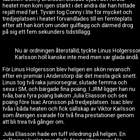
heatet men kom igen starkt i det andra där han hittade
rejält med fart. Tyvärr tog Conny i lite för mycket och
tredjeplatsen i heatet förvandlades till en femteplats
efter att han kört om under gulflagg och därmed drog
på sig ett fem sekunders tidstillägg.
Nu är ordningen återställd, tyckte Linus Holgersso
Karlsson höll kanske inte med men var glada ändå.
För Linus Holgersson blev helgen en skön revansch
efter en premiär i Anderstorp där det mesta gick snett.
Linus tog två raka juniorsegrar, slutade femma och
sexa i SM, och bärgade fina poäng. I JRM ligger han nu
tvåa, bara fyra poäng bakom Julia Eliasson och sex
poäng före Isac Aronsson på tredjeplatsen. Isac blev
tvåa i båda heaten och fick sällskap av Viktor Karlsson
som återigen svarade för två fina prestationer genom
att bli trea två gånger om.
Julia Eliasson hade en tuff inledning på helgen. En