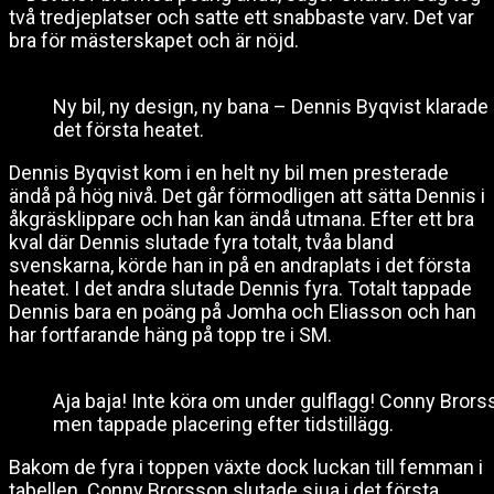
två tredjeplatser och satte ett snabbaste varv. Det var
bra för mästerskapet och är nöjd.
Ny bil, ny design, ny bana – Dennis Byqvist klarade
det första heatet.
Dennis Byqvist kom i en helt ny bil men presterade
ändå på hög nivå. Det går förmodligen att sätta Dennis i
åkgräsklippare och han kan ändå utmana. Efter ett bra
kval där Dennis slutade fyra totalt, tvåa bland
svenskarna, körde han in på en andraplats i det första
heatet. I det andra slutade Dennis fyra. Totalt tappade
Dennis bara en poäng på Jomha och Eliasson och han
har fortfarande häng på topp tre i SM.
Aja baja! Inte köra om under gulflagg! Conny Brorss
men tappade placering efter tidstillägg.
Bakom de fyra i toppen växte dock luckan till femman i
tabellen. Conny Brorsson slutade sjua i det första