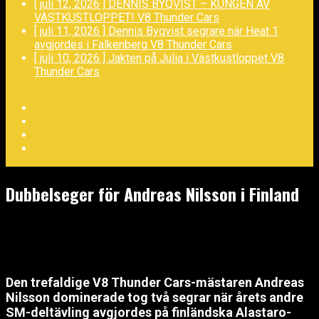
[ juli 12, 2026 ]
DENNIS BYQVIST – KUNGEN AV
VÄSTKUSTLOPPET!
V8 Thunder Cars
[ juli 11, 2026 ]
Dennis Byqvist segrare när Heat 1
avgjordes i Falkenberg
V8 Thunder Cars
[ juli 10, 2026 ]
Jakten på Julia i Västkustloppet
V8
Thunder Cars
Facebook
Twitter
YouTube
LinkedIn
Dubbelseger för Andreas Nilsson i Finland
maj 23, 2026
Den trefaldige V8 Thunder Cars-mästaren Andreas
Nilsson dominerade tog två segrar när årets andre
SM-deltävling avgjordes på finländska Alastaro-