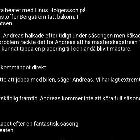
dra heatet med Linus Holgersson på
istoffer Bergström tätt bakom. I
tsen.
eln. Andreas halkade efter tidigt under säsongen men käka
oblem räckte det för Andreas att ha mästerskapstrean T
kunnat tappa en placering till och ändå blivit mästare.
g kommandot direkt.
atte att jobba med bilen, säger Andreas. Vi har lagt extrem
rskådlig framtid. Andreas kommer inte att köra full säson
apet efter en fantastisk säsong
heaten.