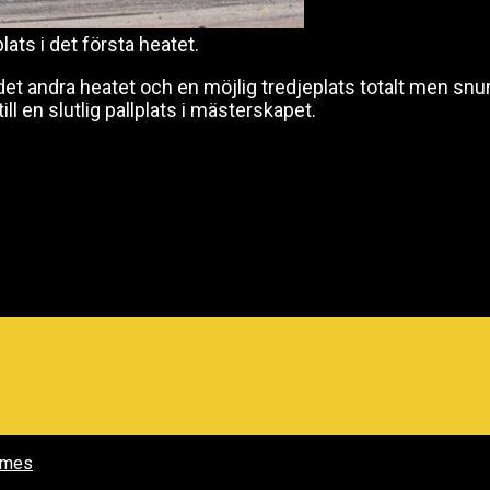
ats i det första heatet.
et andra heatet och en möjlig tredjeplats totalt men snu
ll en slutlig pallplats i mästerskapet.
emes