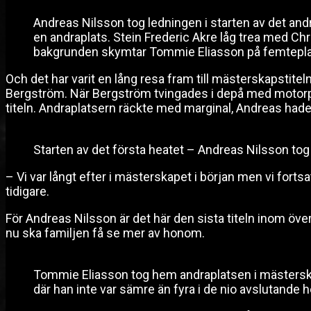
Andreas Nilsson tog ledningen i starten av det an
en andraplats. Stein Frederic Akre låg trea med Chr
bakgrunden skymtar Tommie Eliasson på femtepla
Och det har varit en lång resa fram till mästerskapstit
Bergström. När Bergström tvingades i depå med motorpr
titeln. Andraplatsern räckte med marginal, Andreas hade 
Starten av det första heatet – Andreas Nilsson to
– Vi var långt efter i mästerskapet i början men vi forts
tidigare.
För Andreas Nilsson är det här den sista titeln inom öve
nu ska familjen få se mer av honom.
Tommie Eliasson tog hem andraplatsen i mästersk
där han inte var sämre än fyra i de nio avslutande 