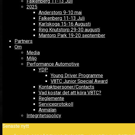
Falkenberg 11-13 Juli
2025
Anderstorp 9-10 maj
Falkenberg 11-13 Juli
Karlskoga 15-16 Augusti
Ring Knutstorp 29-30 augusti
Mantorp Park 19-20 september
Partners
Om
Media
Miljö
Performance Automotive
YDP
Young Driver Programme
V8TC Junior Special Award
Kontaktpersoner/Contacts
Vad kostar det att köra V8TC?
Reglemente
Serviceprotokoll
Anmälan
Integritetspolicy
Senaste nytt