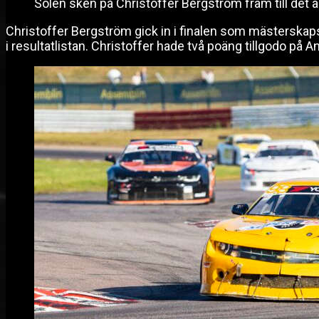
Solen sken på Christoffer Bergström fram till det a
Christoffer Bergström gick in i finalen som mästerskap
i resultatlistan. Christoffer hade två poäng tillgodo på 