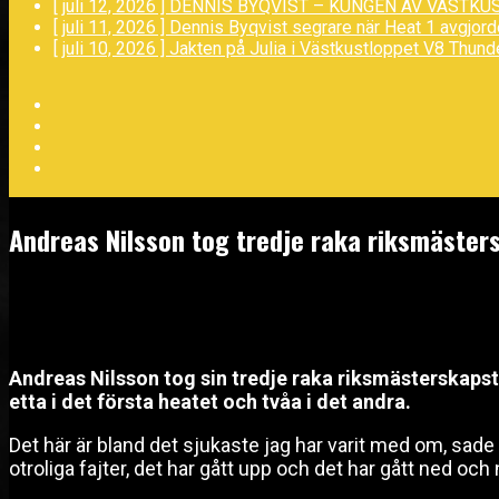
[ juli 12, 2026 ]
DENNIS BYQVIST – KUNGEN AV VÄSTKU
[ juli 11, 2026 ]
Dennis Byqvist segrare när Heat 1 avgjor
[ juli 10, 2026 ]
Jakten på Julia i Västkustloppet
V8 Thund
Facebook
Twitter
YouTube
LinkedIn
Andreas Nilsson tog tredje raka riksmästers
september 21, 2024
Andreas Nilsson tog sin tredje raka riksmästerskapst
etta i det första heatet och tvåa i det andra.
Det här är bland det sjukaste jag har varit med om, sade 
otroliga fajter, det har gått upp och det har gått ned och n