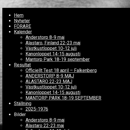
Hem
Nyheter
FÖRARE
Kalender
Anderstorp 8-9 maj
Alastaro, Finland 22-23 maj
Västkustloppet 10-12 juli
Kanonloppet 14-15 augusti
Mantorp Park 18-19 september
Resultat
Officiellt Test 18 april – Falkenberg
ANDERSTORP 8-9 MAJ
ALASTARO 22-23 MAJ
Västkustloppet 10-12 juli
Kanonloppet 14-15 augusti
MANTORP PARK 18-19 SEPTEMBER
Ställning
2025-1976
Bilder
Anderstorp 8-9 maj
Alastaro 22-23 maj